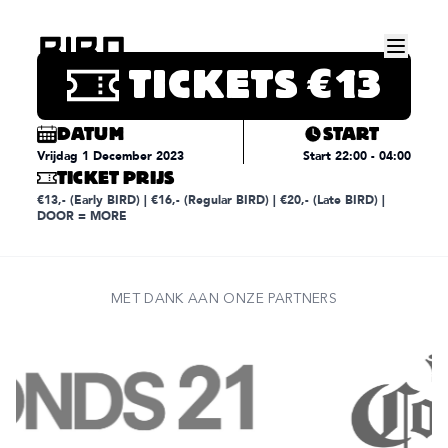
Dit evenement heeft al
plaatsgevonden.
TICKETS
€13
DATUM
START
Vrijdag 1 December 2023
Start
22:00
- 04:00
TICKET PRIJS
€13,- (Early BIRD) | €16,- (Regular BIRD) | €20,- (Late BIRD) |
DOOR = MORE
MET DANK AAN ONZE PARTNERS